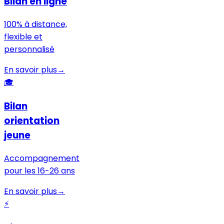
Bilan en ligne
100% à distance,
flexible et
personnalisé
En savoir plus
→
🎓
Bilan
orientation
jeune
Accompagnement
pour les 16-26 ans
En savoir plus
→
⚡