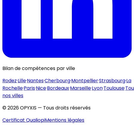
Bilan de compétences par ville
Rodez
·
Lille
·
Nantes
·
Cherbourg
·
Montpellier
·
Strasbourg
·
La
Rochelle
·
Paris
·
Nice
·
Bordeaux
·
Marseille
·
Lyon
·
Toulouse
·
Tou
nos villes
©
2026
OPYXIS — Tous droits réservés
Certificat Qualiopi
Mentions légales