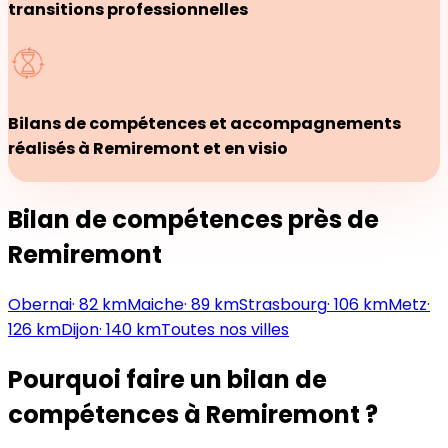
transitions professionnelles
Bilans de compétences et accompagnements
réalisés à Remiremont et en visio
Bilan de compétences près de
Remiremont
Obernai
·
82
km
Maiche
·
89
km
Strasbourg
·
106
km
Metz
·
126
km
Dijon
·
140
km
Toutes nos villes
Pourquoi faire un bilan de
compétences
à Remiremont
?