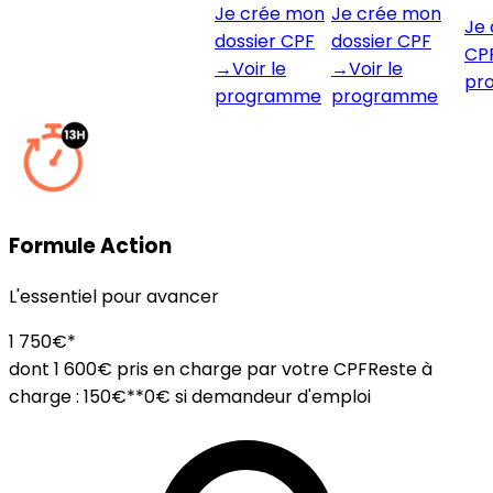
Je crée mon
Je crée mon
Je 
dossier CPF
dossier CPF
CP
→
Voir le
→
Voir le
pr
programme
programme
Formule Action
L'essentiel pour avancer
1 750€*
dont 1 600€ pris en charge par votre CPF
Reste à
charge :
150€
*
*0€ si demandeur d'emploi