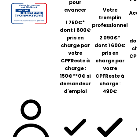
pour
avancer
Votre
Ac
tremplin
1 750€*
professionnel
dont 1 600€
pris en
2 090€*
do
charge par
dont 1 600€
c
votre
pris en
CP
CPF
Reste à
charge par
charge :
votre
150€
*
*0€ si
CPF
Reste à
demandeur
charge :
d'emploi
490€