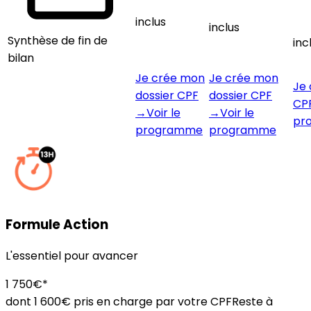
inclus
inclus
Synthèse de fin de
inc
bilan
Je crée mon
Je crée mon
Je 
dossier CPF
dossier CPF
CP
→
Voir le
→
Voir le
pr
programme
programme
Formule Action
L'essentiel pour avancer
1 750€*
dont 1 600€ pris en charge par votre CPF
Reste à