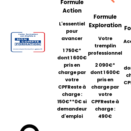
Formule
Action
Formule
L'essentiel
Exploration
Fo
pour
avancer
Votre
Ac
tremplin
1 750€*
professionnel
dont 1 600€
pris en
2 090€*
do
charge par
dont 1 600€
c
votre
pris en
CP
CPF
Reste à
charge par
charge :
votre
150€
*
*0€ si
CPF
Reste à
demandeur
charge :
d'emploi
490€