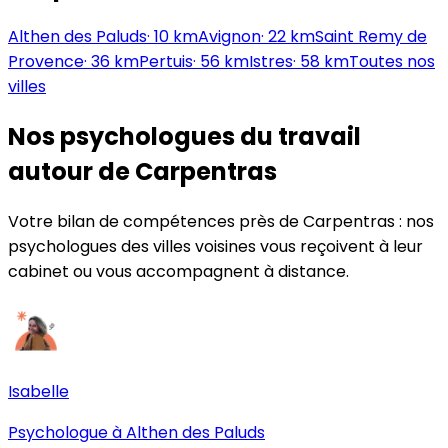
Althen des Paluds
·
10
km
Avignon
·
22
km
Saint Remy de
Provence
·
36
km
Pertuis
·
56
km
Istres
·
58
km
Toutes nos
villes
Nos psychologues du travail
autour de
Carpentras
Votre bilan de compétences près de
Carpentras
: nos
psychologues des villes voisines vous reçoivent à leur
cabinet ou vous accompagnent à distance.
Isabelle
Psychologue à
Althen des Paluds