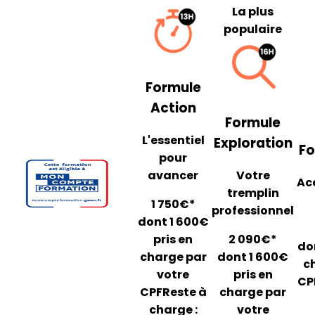
La plus
populaire
Formule
Action
Formule
L'essentiel
Exploration
Fo
pour
avancer
Votre
Ac
tremplin
1 750€*
professionnel
dont 1 600€
pris en
2 090€*
do
charge par
dont 1 600€
c
votre
pris en
CP
CPF
Reste à
charge par
charge :
votre