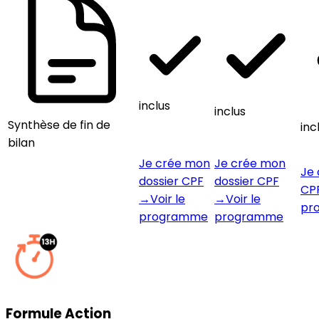
inclus
inclus
Synthèse de fin de
inc
bilan
Je crée mon
Je crée mon
Je 
dossier CPF
dossier CPF
CP
→
Voir le
→
Voir le
pr
programme
programme
Formule Action