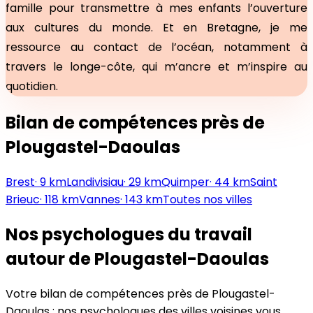
famille pour transmettre à mes enfants l’ouverture
aux cultures du monde. Et en Bretagne, je me
ressource au contact de l’océan, notamment à
travers le longe-côte, qui m’ancre et m’inspire au
quotidien.
Bilan de compétences près de
Plougastel-Daoulas
Brest
·
9
km
Landivisiau
·
29
km
Quimper
·
44
km
Saint
Brieuc
·
118
km
Vannes
·
143
km
Toutes nos villes
Nos psychologues du travail
autour de
Plougastel-Daoulas
Votre bilan de compétences près de
Plougastel-
Daoulas
: nos psychologues des villes voisines vous