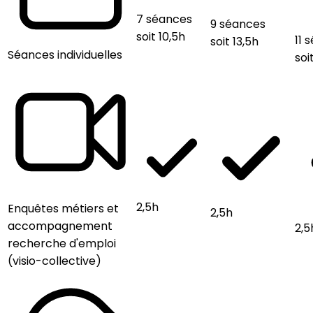
7 séances
9 séances
soit 10,5h
11 
soit 13,5h
Séances individuelles
soi
2,5h
Enquêtes métiers et
2,5h
accompagnement
2,5
recherche d'emploi
(visio-collective)