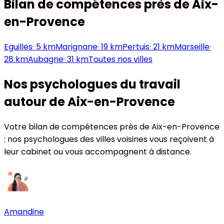
Bilan de compétences près de
Aix-
en-Provence
Eguilles
·
5
km
Marignane
·
19
km
Pertuis
·
21
km
Marseille
·
28
km
Aubagne
·
31
km
Toutes nos villes
Nos psychologues du travail
autour de
Aix-en-Provence
Votre bilan de compétences près de
Aix-en-Provence
: nos psychologues des villes voisines vous reçoivent à
leur cabinet ou vous accompagnent à distance.
Amandine