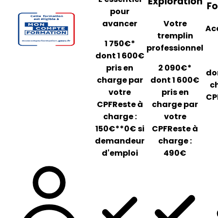
Exploration
Fo
pour
avancer
Votre
Ac
tremplin
1 750€*
professionnel
dont 1 600€
pris en
2 090€*
do
charge par
dont 1 600€
c
votre
pris en
CP
CPF
Reste à
charge par
charge :
votre
150€
*
*0€ si
CPF
Reste à
demandeur
charge :
d'emploi
490€