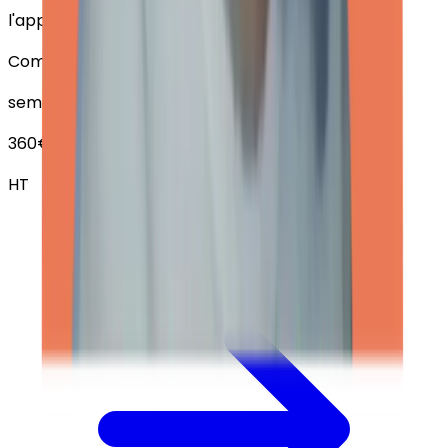
l'application de suivi
Compte rendu
semestriel
360€
HT