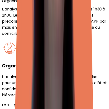
Organisme Paritaire Collecteur Agréé (OPCO).
L’analyse de pratiques professionnelles dure de 1h30 à
2h00. Les recommandations gouvernementales
préconisent au minimum une fréquence d’une APP par
mois en EHPAD et 1 APP par trimestre en crèche ou
domicile.
Organisation
L’analyse de pratiques professionnelles s’organise
pour un groupe de 5 à 15 personnes dans un lieu clôt et
confidentiel sans participation de responsable
hiérarchique.
Le + Opyxis