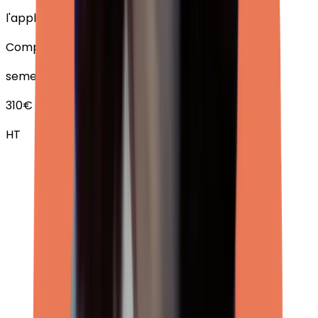
l'application de suivi
Compte rendu
semestriel
310€
HT