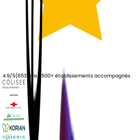
4.9
/5
(
653
avis)
|
500+ établissements accompagnés